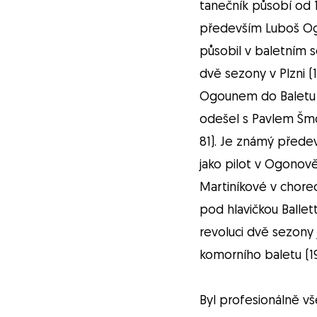
tanečník působí od 1
především Luboš Ogo
působil v baletním s
dvě sezony v Plzni 
Ogounem do Baletu P
odešel s Pavlem Šmo
81). Je známý předev
jako pilot v Ogonov
Martiníkové v chore
pod hlavičkou Ballett
revoluci dvě sezony 
komorního baletu (1
Byl profesionálně v