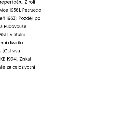
epertoáru. Z rolí
ice 1958), Petruccio
zeň 1963). Později po
e a Rudovouse
81), v titulní
rní divadlo
u
(Ostrava
KB 1994). Získal
ie za celoživotní