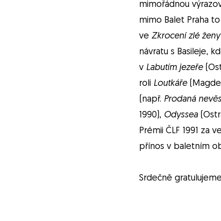
mimořádnou výrazovou
mimo Balet Praha to 
ve
Zkrocení zlé žen
návratu s Basileje, 
v
Labutím jezeře
(Os
roli
Loutkáře
(Magdebu
(např.
Prodaná nevě
1990),
Odyssea
(Ostr
Prémii ČLF 1991 za v
přínos v baletním o
Srdečně gratulujeme