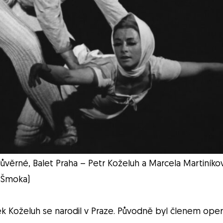
důvěrné, Balet Praha – Petr Koželuh a Marcela Martiníko
a Šmoka)
k Koželuh se narodil v Praze. Původně byl členem opern