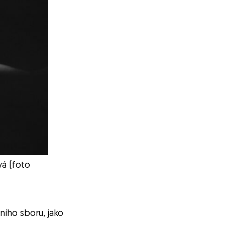
vá (foto
ího sboru, jako