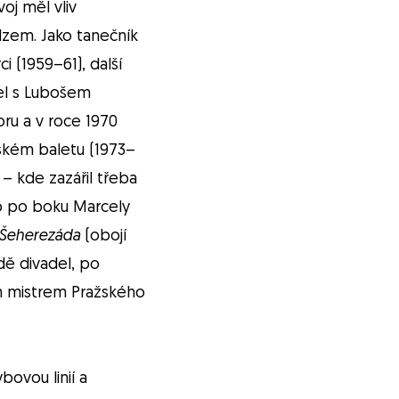
oj měl vliv
dzem. Jako tanečník
i (1959–61), další
šel s Lubošem
ru a v roce 1970
vském baletu (1973–
 – kde zazářil třeba
o po boku Marcely
Šeherezáda
(obojí
adě divadel, po
ím mistrem Pražského
ovou linií a