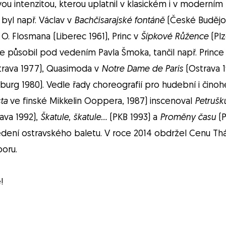
 intenzitou, kterou uplatnil v klasickém i v moderním r
byl např. Václav v
Bachčisarajské fontáně
(České Budějov
y
O. Flosmana (Liberec 1961), Princ v
Šípkové Růžence
(Pl
kde působil pod vedením Pavla Šmoka, tančil např. Princ
trava 1977), Quasimoda v
Notre Dame de Paris
(Ostrava 19
rg 1980). Vedle řady choreografií pro hudební i činohe
sta
ve finské Mikkelin Ooppera, 1987) inscenoval
Petrušk
ava 1992),
Škatule, škatule…
(PKB 1993) a
Proměny času
(P
edení ostravského baletu. V roce 2014 obdržel Cenu Thál
boru.
!