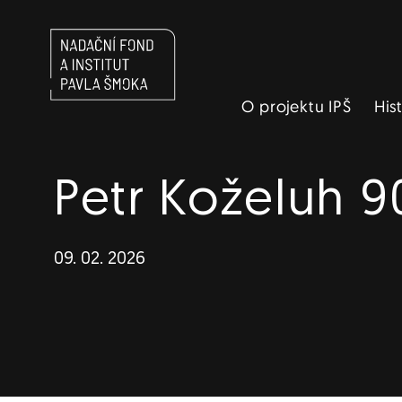
Navigace
O projektu IPŠ
His
Petr Koželuh 9
09. 02. 2026