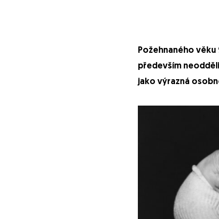
Požehnaného věku 90 
především neodděli
jako výrazná osobno