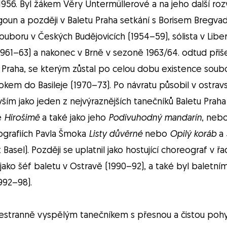
956. Byl žákem Věry Untermüllerové a na jeho další rozv
un a později v Baletu Praha setkání s Borisem Bregva
ouboru v Českých Budějovicích (1954–59), sólista v Liberc
(1961–63) a nakonec v Brně v sezoně 1963/64. odtud při
raha, se kterým zůstal po celou dobu existence soubo
kem do Basileje (1970–73). Po návratu působil v ostra
ším jako jeden z nejvýraznějších tanečníků Baletu Praha
ě
Hirošimě
a také jako jeho
Podivuhodný mandarín
, neb
ografiích Pavla Šmoka
Listy důvěrné
nebo
Opilý koráb
a
 Basel). Později se uplatnil jako hostující choreograf v ř
jako šéf baletu v Ostravě (1990–92), a také byl baletn
992–98).
šestranně vyspělým tanečníkem s přesnou a čistou pohyb