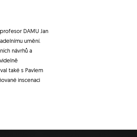
 a profesor DAMU Jan
vadelnímu umění.
ních návrhů a
avidelně
val také s Pavlem
ňované inscenaci