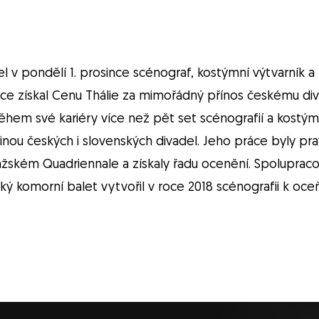
el v pondělí 1. prosince scénograf, kostýmní výtvarník
oce získal Cenu Thálie za mimořádný přínos českému di
ěhem své kariéry více než pět set scénografií a kostým
inou českých i slovenských divadel. Jeho práce byly pr
žském Quadriennale a získaly řadu ocenění. Spolupraco
ý komorní balet vytvořil v roce 2018 scénografii k oce