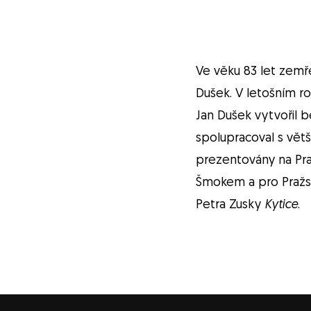
Ve věku 83 let zemř
Dušek. V letošním r
Jan Dušek vytvořil b
spolupracoval s větš
prezentovány na Pra
Šmokem a pro Pražsk
Petra Zusky
Kytice
.