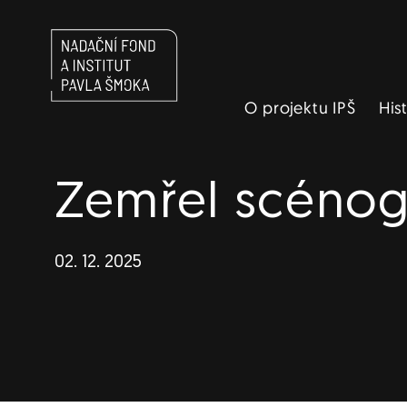
Navigace
O projektu IPŠ
His
Zemřel scénog
02. 12. 2025