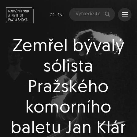
CS
EN
Zemřel bývalý
sólista
Pražského
komorního
baletu Jan Klár