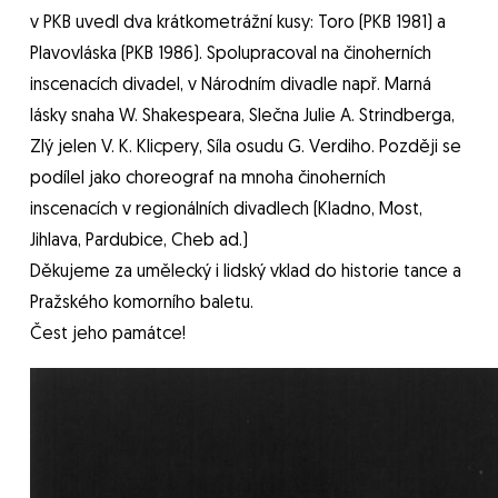
v PKB uvedl dva krátkometrážní kusy: Toro (PKB 1981) a
Plavovláska (PKB 1986). Spolupracoval na činoherních
inscenacích divadel, v Národním divadle např. Marná
lásky snaha W. Shakespeara, Slečna Julie A. Strindberga,
Zlý jelen V. K. Klicpery, Síla osudu G. Verdiho. Později se
podílel jako choreograf na mnoha činoherních
inscenacích v regionálních divadlech (Kladno, Most,
Jihlava, Pardubice, Cheb ad.)
Děkujeme za umělecký i lidský vklad do historie tance a
Pražského komorního baletu.
Čest jeho památce!