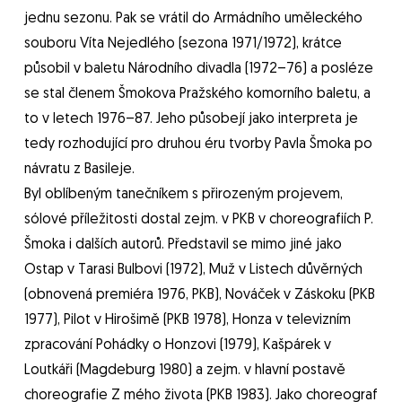
jednu sezonu. Pak se vrátil do Armádního uměleckého
souboru Víta Nejedlého (sezona 1971/1972), krátce
působil v baletu Národního divadla (1972–76) a posléze
se stal členem Šmokova Pražského komorního baletu, a
to v letech 1976–87. Jeho působejí jako interpreta je
tedy rozhodující pro druhou éru tvorby Pavla Šmoka po
návratu z Basileje.
Byl oblíbeným tanečníkem s přirozeným projevem,
sólové příležitosti dostal zejm. v PKB v choreografiích P.
Šmoka i dalších autorů. Představil se mimo jiné jako
Ostap v Tarasi Bulbovi (1972), Muž v Listech důvěrných
(obnovená premiéra 1976, PKB), Nováček v Záskoku (PKB
1977), Pilot v Hirošimě (PKB 1978), Honza v televizním
zpracování Pohádky o Honzovi (1979), Kašpárek v
Loutkáři (Magdeburg 1980) a zejm. v hlavní postavě
choreografie Z mého života (PKB 1983). Jako choreograf