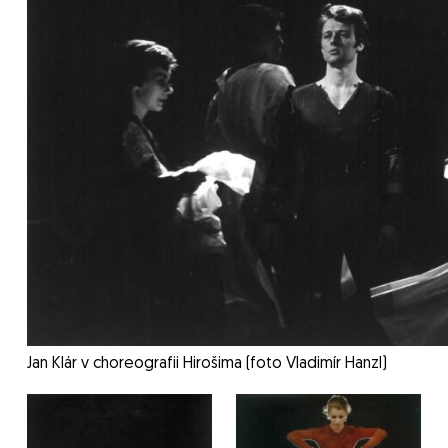
Jan Klár v choreografii Hirošima (foto Vladimír Hanzl)