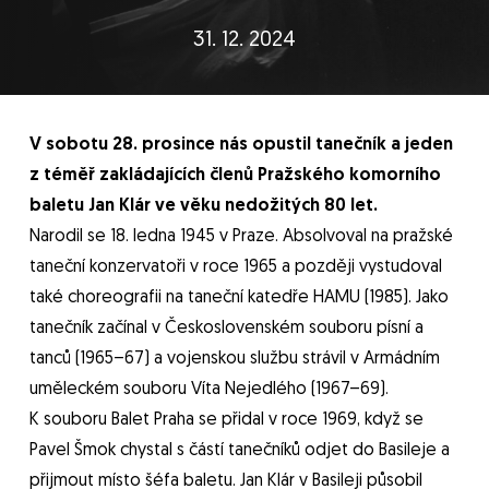
31. 12. 2024
V sobotu 28. prosince nás opustil tanečník a jeden
z téměř zakládajících členů Pražského komorního
baletu Jan Klár ve věku nedožitých 80 let.
Narodil se 18. ledna 1945 v Praze. Absolvoval na pražské
taneční konzervatoři v roce 1965 a později vystudoval
také choreografii na taneční katedře HAMU (1985). Jako
tanečník začínal v Československém souboru písní a
tanců (1965–67) a vojenskou službu strávil v Armádním
uměleckém souboru Víta Nejedlého (1967–69).
K souboru Balet Praha se přidal v roce 1969, když se
Pavel Šmok chystal s částí tanečníků odjet do Basileje a
přijmout místo šéfa baletu. Jan Klár v Basileji působil