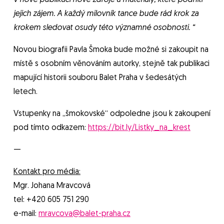
v nové publikaci nové zdroje a materiály, které podnítí
jejich zájem. A každý milovník tance bude rád krok za
krokem sledovat osudy této významné osobnosti. “
Novou biografii Pavla Šmoka bude možné si zakoupit na
místě s osobním věnováním autorky, stejně tak publikaci
mapující historii souboru Balet Praha v šedesátých
letech.
Vstupenky na „šmokovské“ odpoledne jsou k zakoupení
pod tímto odkazem:
https://bit.ly/Listky_na_krest
—
Kontakt pro média:
Mgr. Johana Mravcová
tel: +420 605 751 290
e-mail:
mravcova@balet-praha.cz