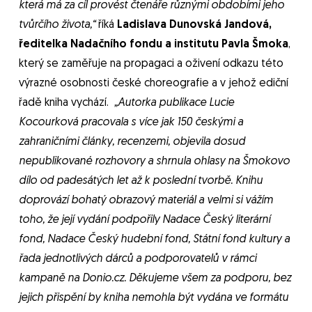
která má za cíl provést čtenáře různými obdobími jeho
tvůrčího života,“
říká
Ladislava Dunovská Jandová,
ředitelka Nadačního fondu a institutu Pavla Šmoka
,
který se zaměřuje na propagaci a oživení odkazu této
výrazné osobnosti české choreografie a v jehož ediční
řadě kniha vychází.
„Autorka publikace Lucie
Kocourková pracovala s více jak 150 českými a
zahraničními články, recenzemi, objevila dosud
nepublikované rozhovory a shrnula ohlasy na Šmokovo
dílo od padesátých let až k poslední tvorbě. Knihu
doprovází bohatý obrazový materiál a velmi si vážím
toho, že její vydání podpořily Nadace Český literární
fond, Nadace Český hudební fond, Státní fond kultury a
řada jednotlivých dárců a podporovatelů v rámci
kampaně na Donio.cz. Děkujeme všem za podporu, bez
jejich přispění by kniha nemohla být vydána ve formátu