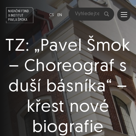
CS
EN
TZ: „Pavel Šmok
– Choreograf s
duší básníka“ –
křest nové
biografie