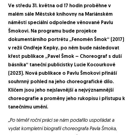
Ve středu 31. května od 17 hodin proběhne v
malém sále Městské knihovny na Mariánském
náměstí speciální odpoledne věnované Pavlu
Šmokovi. Na programu bude projekce
dokumentárního portrétu „Fenomén Šmok“ (2017)
v režii Ondřeje Kepky, po něm bude následovat
křest publikace „Pavel Šmok – Choreograf s duší
básníka“ taneční publicistky Lucie Kocourkové
(2023). Nová publikace o Pavlu Šmokovi přináší
souhrnný pohled na jeho choreografické dílo.
Klíčem jsou jeho nejslavnější a nejvýznamnější
choreografie a proměny jeho rukopisu i přístupu k
tanečnímu umění.
„Po téměř roční práci se nám podařilo uspořádat a
vydat kompletní biografii choreografa Pavla Šmoka,