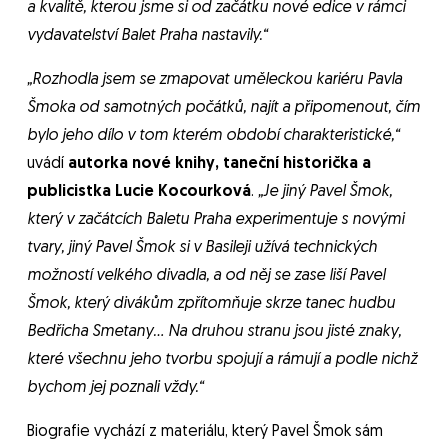
a kvalitě, kterou jsme si od začátku nové edice v rámci
vydavatelství Balet Praha nastavily.“
„
Rozhodla jsem se zmapovat uměleckou kariéru Pavla
Šmoka od samotných počátků, najít a připomenout, čím
bylo jeho dílo v tom kterém období charakteristické,“
uvádí
autorka nové knihy, taneční historička a
publicistka Lucie Kocourková
.
„Je jiný Pavel Šmok,
který v začátcích Baletu Praha experimentuje s novými
tvary, jiný Pavel Šmok si v Basileji užívá technických
možností velkého divadla, a od něj se zase liší Pavel
Šmok, který divákům zpřítomňuje skrze tanec hudbu
Bedřicha Smetany… Na druhou stranu jsou jisté znaky,
které všechnu jeho tvorbu spojují a rámují a podle nichž
bychom jej poznali vždy.“
Biografie vychází z materiálu, který Pavel Šmok sám