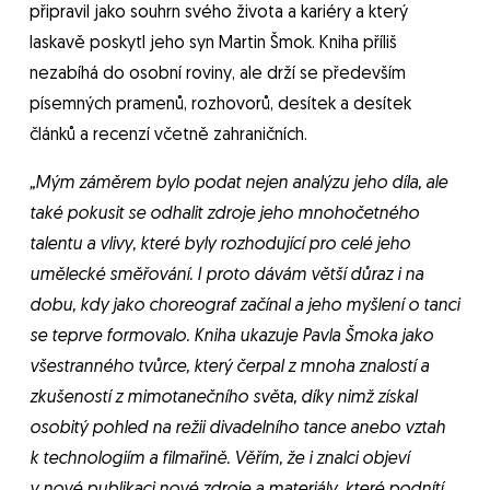
připravil jako souhrn svého života a kariéry a který
laskavě poskytl jeho syn Martin Šmok. Kniha příliš
nezabíhá do osobní roviny, ale drží se především
písemných pramenů, rozhovorů, desítek a desítek
článků a recenzí včetně zahraničních.
„Mým záměrem bylo podat nejen analýzu jeho díla, ale
také pokusit se odhalit zdroje jeho mnohočetného
talentu a vlivy, které byly rozhodující pro celé jeho
umělecké směřování. I proto dávám větší důraz i na
dobu, kdy jako choreograf začínal a jeho myšlení o tanci
se teprve formovalo. Kniha ukazuje Pavla Šmoka jako
všestranného tvůrce, který čerpal z mnoha znalostí a
zkušeností z mimotanečního světa, díky nimž získal
osobitý pohled na režii divadelního tance anebo vztah
k technologiím a filmařině. Věřím, že i znalci objeví