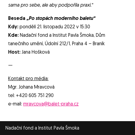
sama pro sebe, ale aby podpořila praxi.“
Beseda
„Po stopách moderního baletu“
Kdy:
pondělí 21. listopadu 2022 v 15:30
Kde:
Nadační fond a Institut Pavla Šmoka, Dům
tanečního umění, Údolní 212/1, Praha 4 – Braník
Host:
Jana Hošková
—
Kontakt pro média:
Mgr. Johana Mravcová
tel: +420 605 751 290
e-mail:
mravcova@balet-praha.cz
Nadační fond a Institut Pavla Šmoka