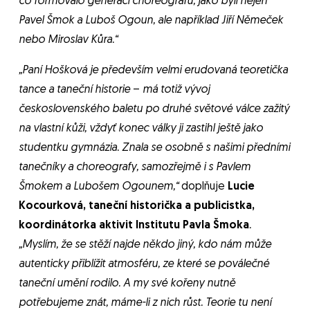
co formovalo generaci choreografů, jako byli nejen
Pavel Šmok a Luboš Ogoun, ale například Jiří Němeček
nebo Miroslav Kůra.“
„Paní Hošková je především velmi erudovaná teoretička
tance a taneční historie
–
má totiž vývoj
československého baletu po druhé světové válce zažitý
na vlastní kůži, vždyť konec války ji zastihl ještě jako
studentku gymnázia. Znala se osobně s našimi předními
tanečníky a choreografy, samozřejmě i s Pavlem
Šmokem a Lubošem Ogounem,“
doplňuje
Lucie
Kocourková, taneční historička a publicistka,
koordinátorka aktivit Institutu Pavla Šmoka
.
„Myslím, že se stěží najde někdo jiný, kdo nám může
autenticky přiblížit atmosféru, ze které se poválečné
taneční umění rodilo. A my své kořeny nutně
potřebujeme znát, máme-li z nich růst. Teorie tu není