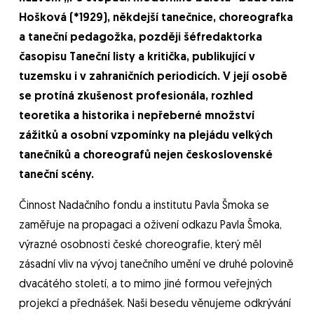
Hošková (*1929), někdejší tanečnice, choreografka
a taneční pedagožka, později šéfredaktorka
časopisu Taneční listy a kritička, publikující v
tuzemsku i v zahraničních periodicích. V její osobě
se protíná zkušenost profesionála, rozhled
teoretika a historika i nepřeberné množství
zážitků a osobní vzpomínky na plejádu velkých
tanečníků a choreografů nejen československé
taneční scény.
Činnost Nadačního fondu a institutu Pavla Šmoka se
zaměřuje na propagaci a oživení odkazu Pavla Šmoka,
výrazné osobnosti české choreografie, který měl
zásadní vliv na vývoj tanečního umění ve druhé polovině
dvacátého století, a to mimo jiné formou veřejných
projekcí a přednášek. Naši besedu věnujeme odkrývání