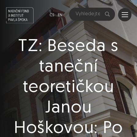
CS
EN
TZ: Beseda s
taneční
teoretičkou
Janou
Hoškovou: Po