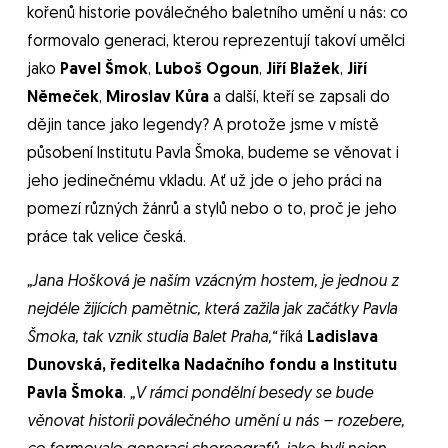
kořenů historie poválečného baletního umění u nás: co
formovalo generaci, kterou reprezentují takoví umělci
jako
Pavel Šmok
,
Luboš Ogoun
,
Jiří Blažek
,
Jiří
Němeček
,
Miroslav Kůra
a další, kteří se zapsali do
dějin tance jako legendy? A protože jsme v místě
působení Institutu Pavla Šmoka, budeme se věnovat i
jeho jedinečnému vkladu. Ať už jde o jeho práci na
pomezí různých žánrů a stylů nebo o to, proč je jeho
práce tak velice česká.
„Jana Hošková je naším vzácným hostem, je jednou z
nejdéle žijících pamětnic, která zažila jak začátky Pavla
Šmoka, tak vznik studia Balet Praha,“
říká
Ladislava
Dunovská, ředitelka Nadačního fondu a Institutu
Pavla Šmoka
.
„V rámci pondělní besedy se bude
věnovat historii poválečného umění u nás – rozebere,