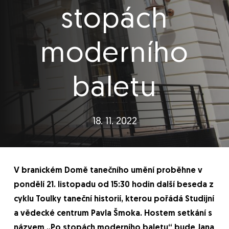
stopách
moderního
baletu
18. 11. 2022
V branickém Domě tanečního umění proběhne v
pondělí 21. listopadu od 15:30 hodin další beseda z
cyklu Toulky taneční historií, kterou pořádá Studijní
a vědecké centrum Pavla Šmoka. Hostem setkání s
názvem „Po stopách moderního baletu“ bude Jana