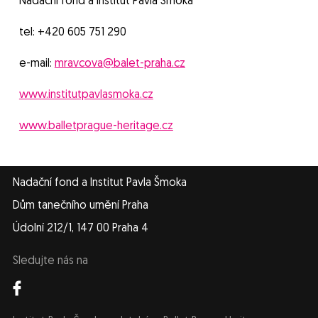
Nadační fond a Institut Pavla Šmoka
tel: +420 605 751 290
e-mail:
mravcova@balet-praha.cz
www.institutpavlasmoka.cz
www.balletprague-heritage.cz
Nadační fond a Institut Pavla Šmoka
Dům tanečního umění Praha
Údolní 212/1, 147 00 Praha 4
Sledujte nás na