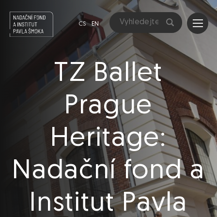
CS
EN
TZ Ballet
Prague
Heritage:
Nadační fond a
Institut Pavla