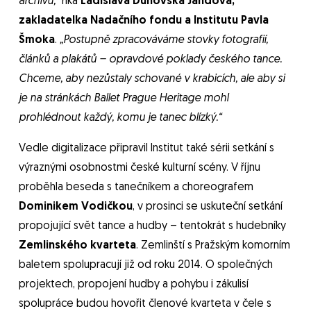
archivu,“
říká
Ladislava Dunovská Jandová,
zakladatelka Nadačního fondu a Institutu Pavla
Šmoka
.
„Postupně zpracováváme stovky fotografií,
článků a plakátů – opravdové poklady českého tance.
Chceme, aby nezůstaly schované v krabicích, ale aby si
je na stránkách Ballet Prague Heritage mohl
prohlédnout každý, komu je tanec blízký.“
Vedle digitalizace připravil Institut také sérii setkání s
výraznými osobnostmi české kulturní scény. V říjnu
proběhla beseda s tanečníkem a choreografem
Dominikem Vodičkou
, v prosinci se uskuteční setkání
propojující svět tance a hudby – tentokrát s hudebníky
Zemlinského kvarteta
. Zemlinští s Pražským komorním
baletem spolupracují již od roku 2014. O společných
projektech, propojení hudby a pohybu i zákulisí
spolupráce budou hovořit členové kvarteta v čele s