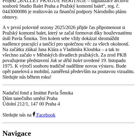
Projekt „BALLET PRAGUE HERITAGE – digitalizace archivu
souborů Studio Balet Praha a Pražský komorní balet“, reg. č.
0443000086 je realizován za finanční podpory Národního plánu
obnovy.
A v první polovině sezony 2025/2026 přijde čas připomenout si
Pražský komorní balet, který se začal formovat díky houževnatému
úsilí Pavla Šmoka. Ten kolem sebe vždy dokázal shromáždit
nadšence pracující a tančící pro společnou věc za všech okolností.
Na začátku zlákal Jana Klára a Vladimíra Kloubka – a tak to
všechno začalo v Městských divadlech pražských. Za zrod PKB
považujeme představení
Jak se dělá balet
uvedené 19. listopadu
1975. K výročí souboru tradičně nadělíme novou výstavu. Bude
opět panelová a mobilní, zaměřená především na poutavou vizualitu.
Sledujte nás během roku!
Nadační fond a Institut Pavla Šmoka
Dům tanečního umění Praha
Údolní 212/1, 147 00 Praha 4
Sledujte nás na
Facebook
Navigace