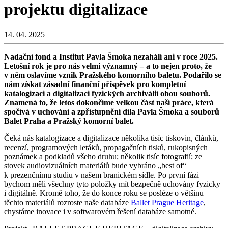
projektu digitalizace
14. 04. 2025
Nadační fond a Institut Pavla Šmoka nezahálí ani v roce 2025.
Letošní rok je pro nás velmi významný – a to nejen proto, že
v něm oslavíme vznik Pražského komorního baletu. Podařilo se
nám získat zásadní finanční příspěvek pro kompletní
katalogizaci a digitalizaci fyzických archiválií obou souborů.
Znamená to, že letos dokončíme velkou část naší práce, která
spočívá v uchování a zpřístupnění díla Pavla Šmoka a souborů
Balet Praha a Pražský komorní balet.
Čeká nás katalogizace a digitalizace několika tisíc tiskovin, článků,
recenzí, programových letáků, propagačních tisků, rukopisných
poznámek a podkladů všeho druhu; několik tisíc fotografií; ze
stovek audiovizuálních materiálů bude vybráno „best of“
k prezenčnímu studiu v našem branickém sídle. Po první fázi
bychom měli všechny tyto položky mít bezpečně uchovány fyzicky
i digitálně. Kromě toho, že do konce roku se posléze o většinu
těchto materiálů rozroste naše databáze
Ballet Prague Heritage
,
chystáme inovace i v softwarovém řešení databáze samotné.