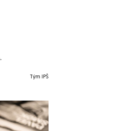
,
Tým IPŠ