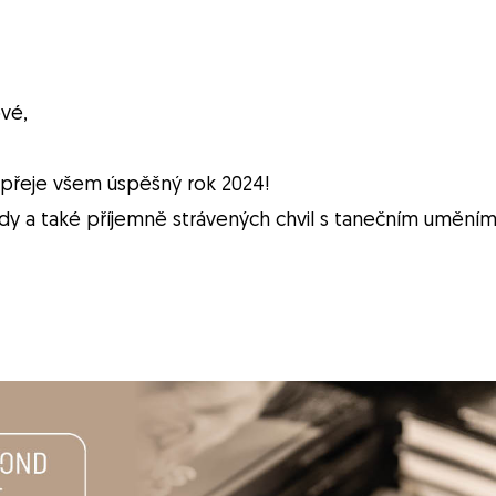
ové,
a přeje všem úspěšný rok 2024!
y a také příjemně strávených chvil s tanečním uměním