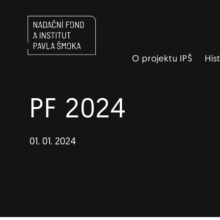
Navigace
O projektu IPŠ
His
PF 2024
01. 01. 2024