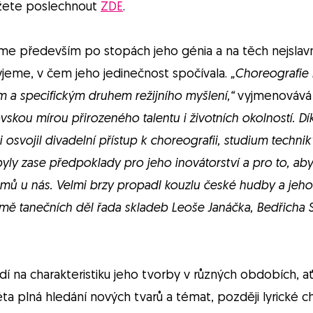
ůžete poslechnout
ZDE
.
eme především po stopách jeho génia a na těch nejslavn
yjeme, v čem jeho jedinečnost spočívala.
„Choreografie 
 a specifickým druhem režijního myšlení,“
vyjmenovává 
skou mírou přirozeného talentu i životních okolností. Dík
 si osvojil divadelní přístup k choreografii, studium techni
byly zase předpoklady pro jeho inovátorství a pro to, aby 
lmů u nás. Velmi brzy propadl kouzlu české hudby a jeho
ormě tanečních děl řada skladeb Leoše Janáčka, Bedřich
dí na charakteristiku jeho tvorby v různých obdobích, ať
éta plná hledání nových tvarů a témat, později lyrické ch