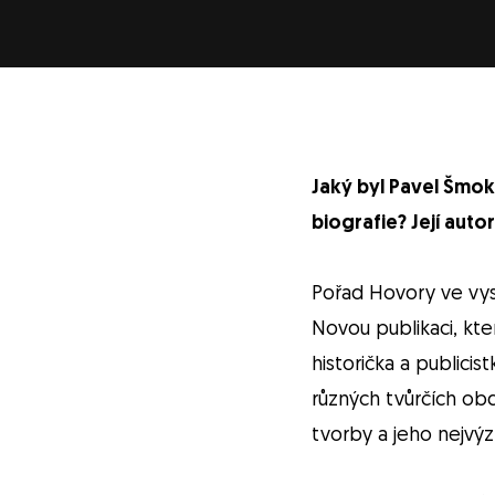
Jaký byl Pavel Šmok
biografie? Její aut
Pořad Hovory ve vysí
Novou publikaci, kter
historička a public
různých tvůrčích obd
tvorby a jeho nejvýz