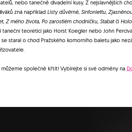
telů, nebo tanečně divadelní kusy. Z nejslavnějších cho
iváků zná například
Listy důvěrné
,
Sinfoniettu
,
Zjasněno
et
,
Z mého života
,
Po zarostlém chodníčku
,
Stabat
či
Holo
ní taneční teoretici jako Horst Koegler nebo John Perciva
kým se staral o chod Pražského komorního baletu jako nez
řizovatele.
ať můžeme společně křtít! Vybírejte si své odměny na
D