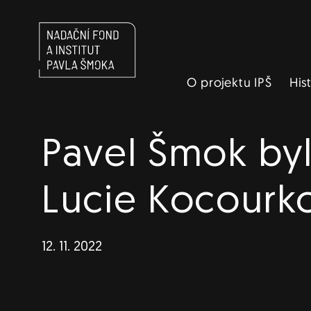
Navigace
O projektu IPŠ
His
Pavel Šmok byl
Lucie Kocourk
12. 11. 2022