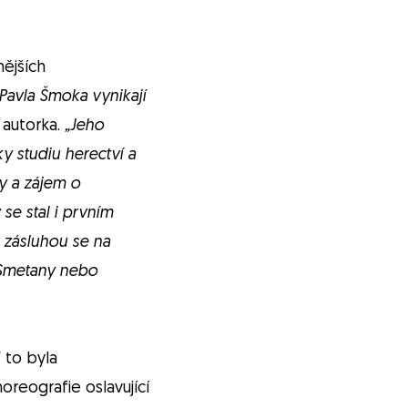
ějších
Pavla Šmoka vynikají
autorka.
„Jeho
y studiu herectví a
ky a zájem o
se stal i prvním
 zásluhou se na
a Smetany nebo
 to byla
oreografie oslavující