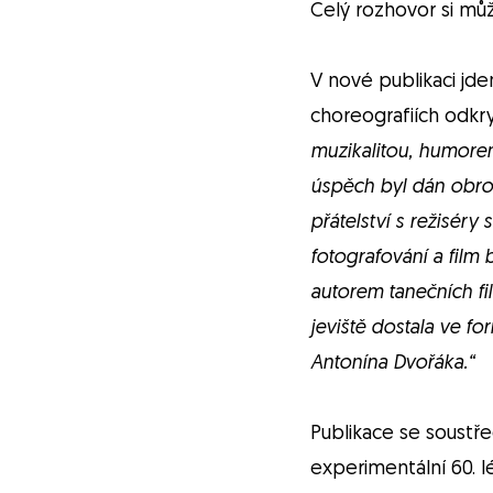
Celý rozhovor si m
V nové publikaci jd
choreografiích odkr
muzikalitou, humorem
úspěch byl dán obrov
přátelství s režiséry
fotografování a film 
autorem tanečních fi
jeviště dostala ve f
Antonína Dvořáka.“
Publikace se soustře
experimentální 60. l