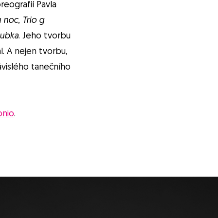
reografií Pavla
u noc
,
Trio g
ubka
. Jeho tvorbu
l. A nejen tvorbu,
ávislého tanečního
onio
.