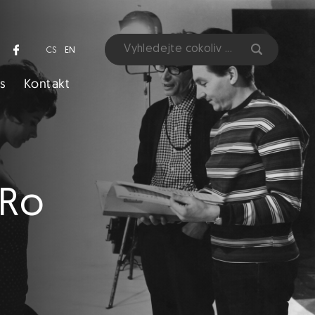
CS
EN
s
Kontakt
ČRo