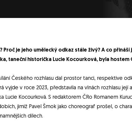
? Proč je jeho umělecký odkaz stále živý? A co přináší
orka, taneční historička Lucie Kocourková, byla hostem
lání Českého rozhlasu dal prostor tanci, respektive od
á vyjde v roce 2023, představila na vlnách rozhlasu její 
istka Lucie Kocourková. S redaktorem ČRo Romanem Kuruc
obích, jimiž Pavel Šmok jako choreograf prošel, o chara
namnějších dílech.