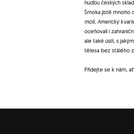
hudbu českých sklada
Šmoka jistě mnoho d
moll
,
Americký kvart
oceňovali i zahranič
ale také úsilí, s ja
tělesa bez stálého z
Přidejte se k nám, 