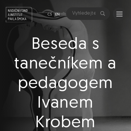
CS
EN
Beseda s
tanečníkem a
pedagogem
Ivanem
Krobem