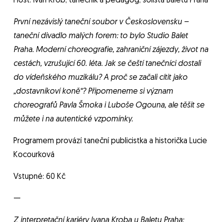
Host: Ivan Krob, tanečník a pedagog, sólista Baletu Praha
První nezávislý taneční soubor v Československu –
taneční divadlo malých forem: to bylo Studio Balet
Praha. Moderní choreografie, zahraniční zájezdy, život na
cestách, vzrušující 60. léta. Jak se čeští tanečníci dostali
do vídeňského muzikálu? A proč se začali cítit jako
„dostavníkoví koně“? Připomeneme si význam
choreografů Pavla Šmoka i Luboše Ogouna, ale těšit se
můžete i na autentické vzpomínky.
Programem provází taneční publicistka a historička Lucie
Kocourková
Vstupné: 60 Kč
—
Z interpretační kariéry Ivana Kroba u Baletu Praha: