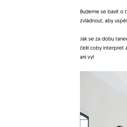
Budeme se bavit o t
zvládnout, aby uspě
Jak se za dobu taneč
čelil coby interpret
ani vy!