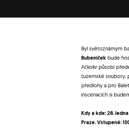
Byl světoznámým ba
Bubeníček
bude ho
Ačkoliv působí přede
tuzemské soubory: p
předlohy a pro Bale
inscenacích si budem
Kdy a kde: 28. ledn
Praze. Vstupené: 10