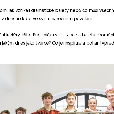
om, jak vznikají dramatické balety nebo co musí všech
l v dnešní době ve svém náročném povolání.
ní kariéry Jiřího Bubeníčka svět tance a baletu promě
 a jakým dnes jako tvůrce? Co jej inspiruje a pohání vpř