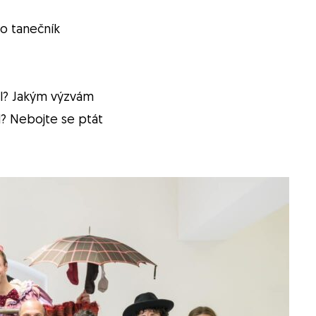
no tanečník
nil? Jakým výzvám
ed? Nebojte se ptát