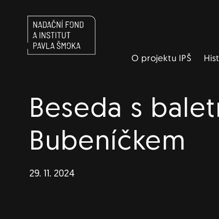
Navigace
O projektu IPŠ
His
Beseda s balet
Bubeníčkem
29. 11. 2024