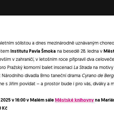
letním sólistou a dnes mezinárodně uznávaným chore
stem
Institutu Pavla Šmoka
na besedě 28. ledna v
Měst
vším v zahraničí, v letošním roce připravil dva celoveč
ro Pražský komorní balet inscenaci
La Strada
na motivy 
t Národního divadla Brno taneční drama
Cyrano de Berg
e s Jiřím povídat – a prostor bude i pro vás, diváky a m
a 2025 v 16:00 v Malém sále
Městské knihovny
na Mariá
0 Kč