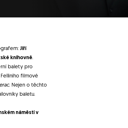
ografem:
Jiří
ské knihovně
.
erní balety pro
Felliniho filmové
erac
. Nejen o těchto
ilovníky baletu.
nském náměstí v