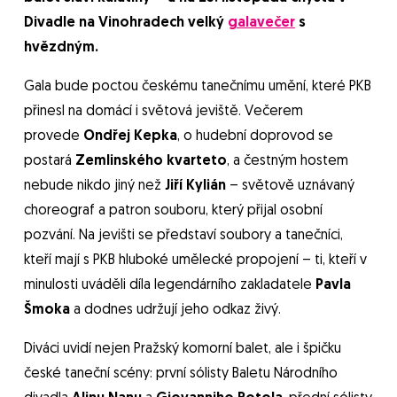
Divadle na Vinohradech velký
galavečer
s
hvězdným.
Gala bude poctou českému tanečnímu umění, které PKB
přinesl na domácí i světová jeviště. Večerem
provede
Ondřej Kepka
, o hudební doprovod se
postará
Zemlinského kvarteto
, a čestným hostem
nebude nikdo jiný než
Jiří Kylián
– světově uznávaný
choreograf a patron souboru, který přijal osobní
pozvání. Na jevišti se představí soubory a tanečníci,
kteří mají s PKB hluboké umělecké propojení – ti, kteří v
minulosti uváděli díla legendárního zakladatele
Pavla
Šmoka
a dodnes udržují jeho odkaz živý.
Diváci uvidí nejen Pražský komorní balet, ale i špičku
české taneční scény: první sólisty Baletu Národního