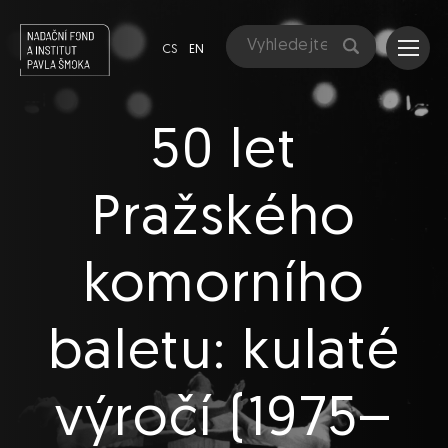
CS
EN
50 let
Pražského
komorního
baletu: kulaté
výročí (1975–