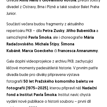
divadla
Alinu Nanu
a
Giovanniho Rotola
, přední sólisty
divadel z Ostravy, Brna i Plzně a také soubor Balet Praha
Junior.
Součástí večera budou fragmenty z aktuálního
repertoáru PKB – díla
Petra Zusky
,
Jiřího Bubeníčka
a
samozřejmě
Pavla Šmoka
, ale i choreografie
Mária
Radačovského
,
Michala Štípy
,
Šimona
Kubáně
,
Marca Goeckeho
či
Francesca Annarummy
.
Gala doplní videoprojekce z archivu PKB, zachycující
klíčové momenty padesátileté historie. V prvním patře
divadla bude pro diváky připravena výstava
fotografií
50 let Pražského komorního baletu ve
fotografii (1975–2025)
, kterou připravil náš
Nadační
fond a Institut Pavla Šmoka
. Institut navíc chystá
vydání nové publikace o historii souboru – první díl