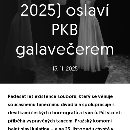
2025) oslaví
PKB
galavečerem
13. 11. 2025
Padesát let existence souboru, který se věnuje
současnému tanečnímu divadlu a spolupracuje s
desítkami českých choreografů a tvůrců. Půl století
příběhů vyprávěných tancem. Pražský komorní
balet slaví kulatiny – a na 23. listopadu chystá v